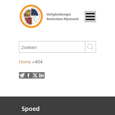
Home
>
404
Spoed