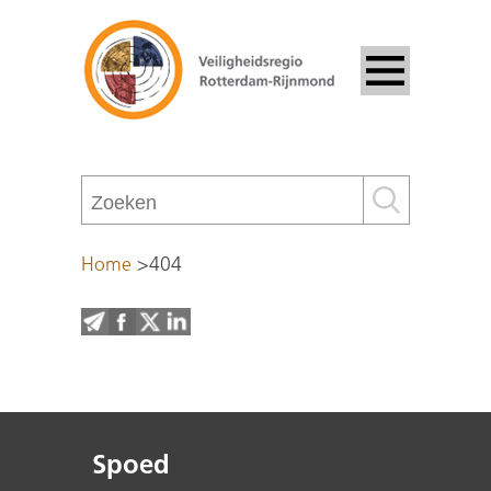
Home
>
404
Spoed