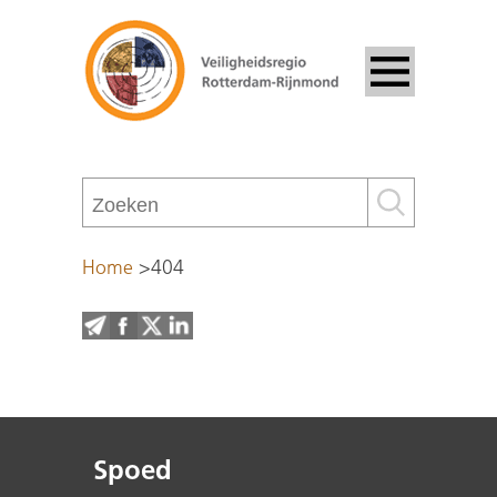
Home
>
404
Spoed