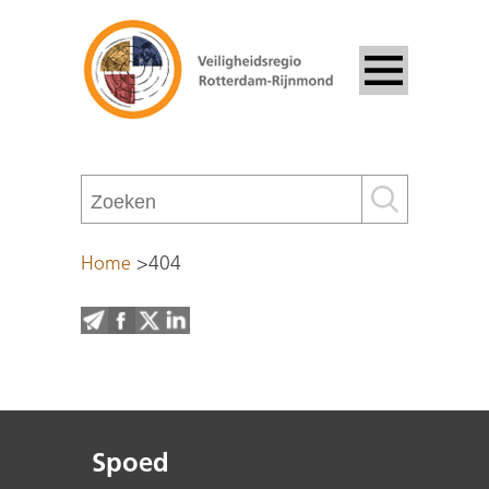
Home
>
404
Spoed