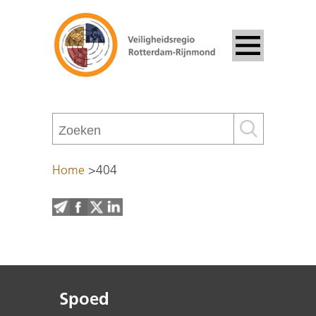
Home
>
404
Spoed